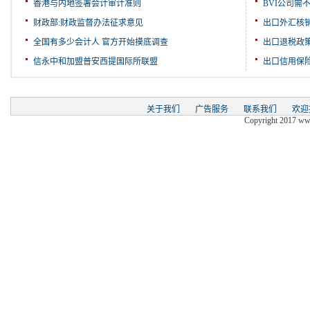
香港与内地签署会计审计准则
BVI公司需
财政部:财政监督办法征求意见
出口外汇核
全国有多少会计人 官方开始摸底调查
出口退税政
信永中和加盟普安西提国际所联盟
出口信用保
关于我们
广告服务
联系我们
欢迎
Copyright 2017 www