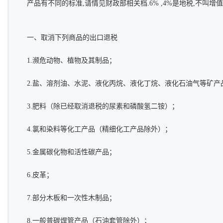
产品有不同的标准,请情见财政部相关档.6% ,4%是地税,不叫增值
一、取消下列商品的出口退税
1.濒危动物、植物及其制品；
2.盐、溶剂油、水泥、液化丙烷、液化丁烷、液化石油气等矿产
3.肥料（除已经取消退税的尿素和磷酸氢二铵）；
4.氯和染料等化工产品（精细化工产品除外）；
5.金属碳化物和活性碳产品；
6.皮革；
7.部分木板和一次性木制品；
8.一般普碳焊管产品（石油套管除外）；