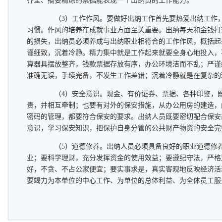
齐全、摘要精炼的票据能表现一个出纳员的工作能力。
（3）工作作风。要做好出纳工作首先要热爱出纳工作，
习惯。作风的培养在成就事业方面至关重要。出纳每天和金钱打
的损失，出纳员必须养成与出纳职业相符合的工作作风，概括起
谨细致，沉着冷静。精力集中就是工作起来就要全身心地投入，
算器具摆放整齐，钱款票据存放有序，办公环境洁而不乱；严谨
准确无误，手续完备，不发生工作差错；沉着冷静就是在复杂的
（4）安全意识。现金、有价证券、票据、各种印鉴，既
责，井相互牵制；也要有对外的保安措施，从办公用房的建造，
密码的管理，都要符合保安的要求。出纳人员既要密切配合保安
意识，学习保安知识，把保护自身分管的公共财产物资的安全完
（5）道德修养。出纳人员必须具备良好的职业道德修养
业；要科学理财，充分发挥资金的使用效益；要遵纪守法，严格
好，不贪、不占公家便宜；要实事求是，真实客观地反映经济活
要竭力为本单位的中心工作、为单位的总体利益、为全体员工服