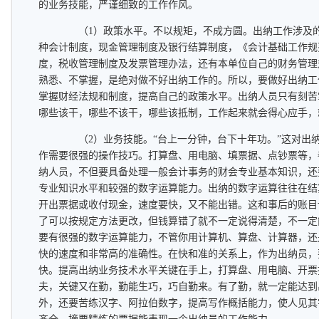
的业务技能，严谨细致的工作作风。
（1）政策水平。不以规矩，不成方圆。出纳工作涉及的
种会计制度，现金管理制度及银行结算制度，《会计基础工作规
度，税收管理制度及发票管理办法，还有本单位自己的财务管理
熟悉、不掌握，是绝对做不好出纳工作的。所以，要做好出纳工
掌握财经法规和制度，提高自己的政策水平。出纳人员只有刻苦
哪些该干，哪些不该干，哪些该抵制，工作起来就会得心应手，
（2）业务技能。“台上一分钟，台下十年功。”这对出
作需要很强的操作技巧。打算盘、用电脑、填票据、点钞票等，
纳人员，不但要具备处理一般会计事务的财会专业基本知识，还
专业知识水平和较强的数字运算能力。出纳的数字运算往往在结
开出票据或收付现金，速度要快，又不能出错。这和事后的账目
了可以按规定方法更改，但钱算错了就不一定说得清楚，不一定
要有很强的数字运算能力，不管你用计算机、算盘、计算器，还
快的速度和非常高的准确性。在快和准的关系上，作为出纳员，
快。提高出纳业务技术水平关键在手上，打算盘、用电脑、开票
夫，关键又在勤，勤能生巧，巧自勤来。有了勤，就一定能达到
外，还要苦练汉字、阿拉伯数字，提高写作概括能力，使人见其