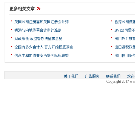
更多相关文章
英国公司注册需知英国注册会计师
香港公司做
香港与内地签署会计审计准则
BVI公司需
财政部:财政监督办法征求意见
出口外汇核
全国有多少会计人 官方开始摸底调查
出口退税政
信永中和加盟普安西提国际所联盟
出口信用保
关于我们
广告服务
联系我们
欢迎
Copyright 2017 www