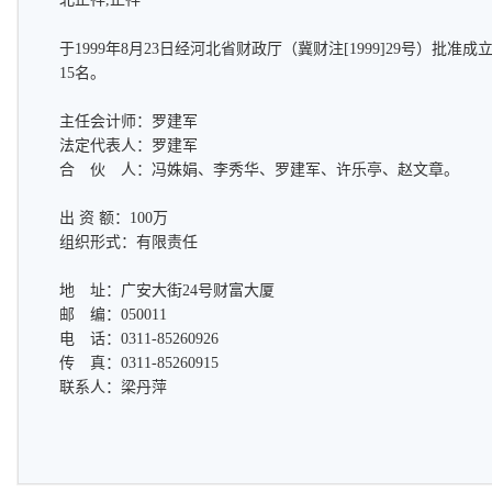
于1999年8月23日经河北省财政厅（冀财注[1999]29号）批
15名。
主任会计师：罗建军
法定代表人：罗建军
合 伙 人：冯姝娟、李秀华、罗建军、许乐亭、赵文章。
出 资 额：100万
组织形式：有限责任
地 址：广安大街24号财富大厦
邮 编：050011
电 话：0311-85260926
传 真：0311-85260915
联系人：梁丹萍