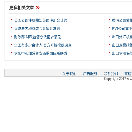
更多相关文章
英国公司注册需知英国注册会计师
香港公司做
香港与内地签署会计审计准则
BVI公司需
财政部:财政监督办法征求意见
出口外汇核
全国有多少会计人 官方开始摸底调查
出口退税政
信永中和加盟普安西提国际所联盟
出口信用保
关于我们
广告服务
联系我们
欢迎
Copyright 2017 www