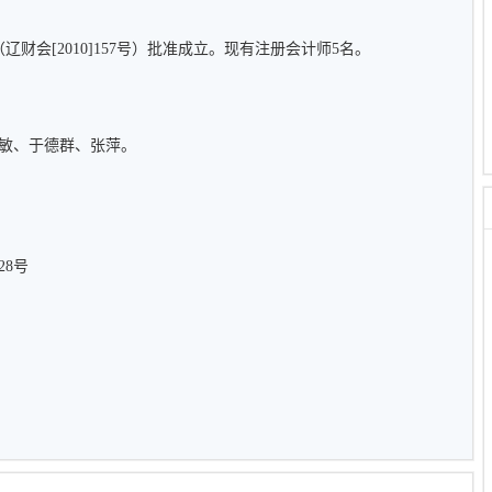
（辽财会[2010]157号）批准成立。现有注册会计师5名。
敏、于德群、张萍。
8号