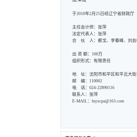
于2010年2月25日经辽宁省财政厅
主任会计师：张萍
法定代表人：张萍
合 伙 人：都戈、李春峰、刘会
出 资 额：100万
组织形式：有限责任
地 址：沈阳市和平区和平北大街2
邮 编：110002
电 话：024-22890116
联系人：张萍
E-MAIL：
lnyxcpa@163.com