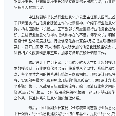
钢副秘书长、杨志国副秘书长和梁立群副书记出席会议，行业信
室负责人参加会议。
中注协副秘书长兼行业信息化办公室主任杨志国同志首
于抓紧落实行业信息化建设工作的批示精神，介绍了行业信息化
路。杨志国副秘书长指出，王军副部长高度重视行业信息化战略
识、总结行业信息化取得的成就和存在的不足，博采众长，明确
层设计和整体发展规划。行业信息化办公室自4月初成立后相继
案》，召开由国际“四大”和国内大所参加的信息化建设座谈会
进行相关文献资料搜集整理，加紧筹备顶层设计调研工作。
顶层设计工作组专家、北京航空航天大学刘连忠教授介
刘教授谈到，行业信息化顶层设计将着重从全局性、系统性和整
次、各个主体之间的关系进行统筹考虑和把握。顶层设计目标将
程、实现效率最大化和避免出现新的“信息孤岛”。顶层设计方
个步骤：第一，从战略目标和业务流程开始，理清各业务之间的
资源进行分析;第三，分析应用软件架构;第四，建设IT(基础设
全体系、标准体系和信息化组织管理体系。
最后，中注协副会长兼秘书长陈毓圭同志就行业信息化
书长强调，行业信息化建设是行业的百年基业，是促进行业机制