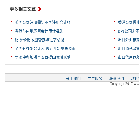
更多相关文章
英国公司注册需知英国注册会计师
香港公司做
香港与内地签署会计审计准则
BVI公司需
财政部:财政监督办法征求意见
出口外汇核
全国有多少会计人 官方开始摸底调查
出口退税政
信永中和加盟普安西提国际所联盟
出口信用保
关于我们
广告服务
联系我们
欢迎
Copyright 2017 www