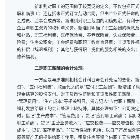
新准则对职工的范围做了较宽泛的定义，不仅包括正式
职和临事工；还包括未正式订立劳动合同，但由企业正式任命的
会成员、监事会成员等。新准则对职工范围的明确规定，有利于
企业与职工双方的权利与义务。新准则明确了职工薪酬的概念及
和补贴；职工福利费；医疗保险费、养老保险费、失业保险费、
险费；住房公积金；工会经费和职职工教育育经费；非货币性福
的补偿（辞退福利）；其他与获得职工提供的服务相关的支出；
赡养福利。
二是职工薪酬的
会计
处理。
一方面是与原准则相比会计科目与会计处理的变化。新准
资”、“应付福利费”，取而代之的是“应付职工薪酬”。新增加了
现金结算的股份支付。对于货币性薪酬和非货币性职工薪酬，一
“管理费用”、“生产成本”等相关科目，贷方记人“应付职工薪酬
福利发放给职工的会计处理比较特殊，具体处理如下：公司决定
时，借记“生产成本”、“管理费用”，贷记“应付职工薪酬”；实
职工薪酬”，贷记“主营业务收入”、“应交税费——应交增值税（
成本”，贷记“库存商品”。非货币性福利包括：以自产产品或外
屋等资产无偿提供给职工使用、租赁住房等资产供职工无偿使用