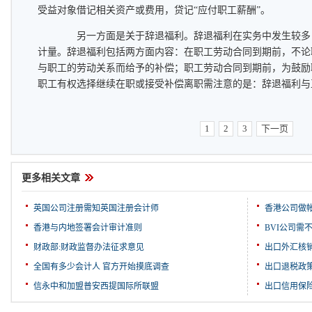
受益对象借记相关资产或费用，贷记“应付职工薪酬”。
另一方面是关于辞退福利。辞退福利在实务中发生较多
计量。辞退福利包括两方面内容：在职工劳动合同到期前，不论
与职工的劳动关系而给予的补偿；职工劳动合同到期前，为鼓励
职工有权选择继续在职或接受补偿离职需注意的是：辞退福利与
1
2
3
下一页
更多相关文章
英国公司注册需知英国注册会计师
香港公司做
香港与内地签署会计审计准则
BVI公司需
财政部:财政监督办法征求意见
出口外汇核
全国有多少会计人 官方开始摸底调查
出口退税政
信永中和加盟普安西提国际所联盟
出口信用保