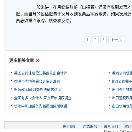
一般来讲，在月终结账前（出报表）还没有收到发票才
账；而当月的暂估账务于次月收到发票后冲减账务，如果次月还
员必须重点跟踪、核查和反馈。
1
2
3
下一页
更多相关文章
英国公司注册需知英国注册会计师
香港公司做
香港与内地签署会计审计准则
BVI公司需
财政部:财政监督办法征求意见
出口外汇核
全国有多少会计人 官方开始摸底调查
出口退税政
信永中和加盟普安西提国际所联盟
出口信用保
关于我们
广告服务
联系我们
欢迎
Copyright 2017 www