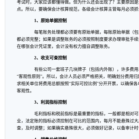
考试时，大家应该都懂得做。但为什么还会出现了？主要原因是
点。所以，要确保会计核算规范，各级会计核算主管每月必须抓
1、原始单据控制
每笔账务处理都必须要有原始单据，每账原始单据（包
都必须完整；如果是调整账务的必须按照制度要求办理审批手续
在哪张会计凭证里，会计没有权力擅自调整账务。
2、收支可查控制
有些公司一套班子几块牌子（包括内外账），许多费用
“客观性原则”。所以，会计人员必须严格把关，明确划分费用
求相关单位将费用总额按照“实际可控比例”分开开票，以确保
客观性。
3、利润指标控制
毛利指标和税前指标是最重要的指标，一般都是相对可
业，法定账的指标必须控制在可比的范围内，每月不能悬殊过大
查，及时调整；如果确实悬殊很大，必须做好记录，以备审计时