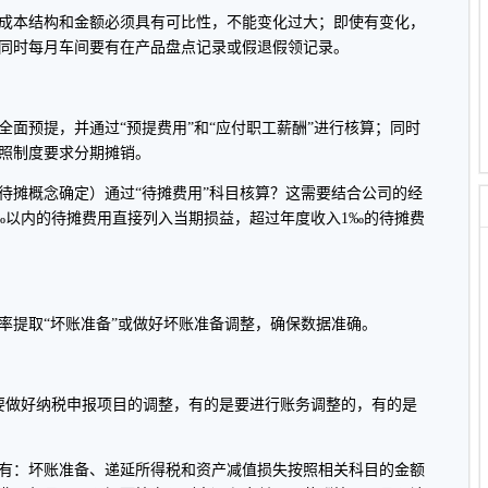
本结构和金额必须具有可比性，不能变化过大；即使有变化，
同时每月车间要有在产品盘点记录或假退假领记录。
预提，并通过“预提费用”和“应付职工薪酬”进行核算；同时
照制度要求分期摊销。
摊概念确定）通过“待摊费用”科目核算？这需要结合公司的经
‰以内的待摊费用直接列入当期损益，超过年度收入1‰的待摊费
提取“坏账准备”或做好坏账准备调整，确保数据准确。
做好纳税申报项目的调整，有的是要进行账务调整的，有的是
有：坏账准备、递延所得税和资产减值损失按照相关科目的金额