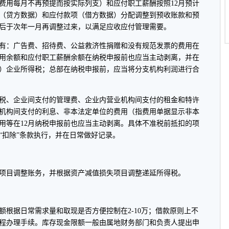
费用每月不再预提而按实际列支）和应付职工薪酬按照12月预计
（贷方数据）和应付款项（借方数据）分配调整到预收账款和预
后于次年一月再调整过来，以满足应收应付管理需要。
有：广告费、招待费、公益救济性捐赠和没有规范发票的费用在
用余额和应付职工薪酬余额在纳税申报前也应当主动剥离，并在
）企业所得税；总部在纳税申报前，应当将分支机构利润进行合
、企业间支付的管理费、企业内营业机构间支付的租金和特许
机构间支付的利息、非本法定单位的费用（指费用单据显示非本
用等在12月纳税申报前也应当主动剥离。具体不准税前抵扣的项
“扣除”条款执行，并在日常做好记录。
目调整账务，并根据资产减值损失项目调整递延所得税。
据日常需求量和取现是否方便控制在2-10万；借款原则上不
程办理手续。库存现金限额一般由属地财务部门和负责人提出申