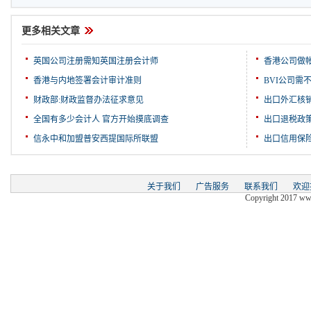
更多相关文章
英国公司注册需知英国注册会计师
香港公司做
香港与内地签署会计审计准则
BVI公司需
财政部:财政监督办法征求意见
出口外汇核
全国有多少会计人 官方开始摸底调查
出口退税政
信永中和加盟普安西提国际所联盟
出口信用保
关于我们
广告服务
联系我们
欢迎
Copyright 2017 www