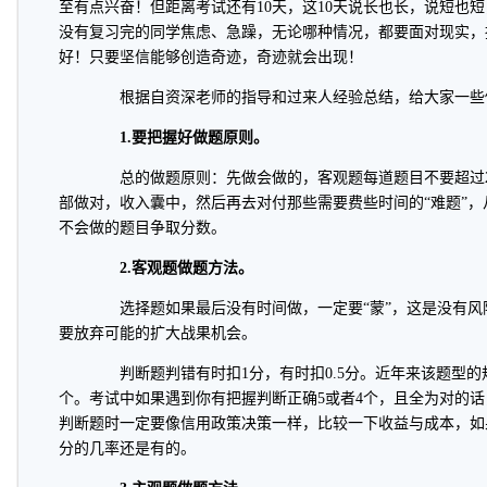
至有点兴奋！但距离考试还有10天，这10天说长也长，说短也
没有复习完的同学焦虑、急躁，无论哪种情况，都要面对现实，
好！只要坚信能够创造奇迹，奇迹就会出现！
根据自资深老师的指导和过来人经验总结，给大家一些
1.要把握好做题原则。
总的做题原则：先做会做的，客观题每道题目不要超过2
部做对，收入囊中，然后再去对付那些需要费些时间的“难题”
不会做的题目争取分数。
2.客观题做题方法。
选择题如果最后没有时间做，一定要“蒙”，这是没有风
要放弃可能的扩大战果机会。
判断题判错有时扣1分，有时扣0.5分。近年来该题型的
个。考试中如果遇到你有把握判断正确5或者4个，且全为对的话
判断题时一定要像信用政策决策一样，比较一下收益与成本，如
分的几率还是有的。