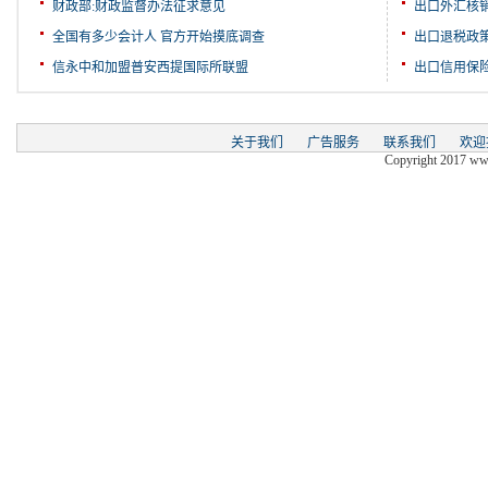
财政部:财政监督办法征求意见
出口外汇核
全国有多少会计人 官方开始摸底调查
出口退税政
信永中和加盟普安西提国际所联盟
出口信用保
关于我们
广告服务
联系我们
欢迎
Copyright 2017 www