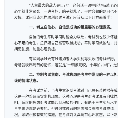
“人生最大的敌人是自己”，这句话一语中的地描述了心
心里就非常紧张，一进考场，脑子就乱了，平时会做的题目也不
发挥。试问我该怎样顺利通过考试？应该从以下几方面着手：
一、树立自信心，自信是成功的最重要的心理素质。
自信的考生平时学习时能全力以赴，考试前也较少怀疑
心不足的考生，总怀疑自己能否取得成功，平时学习就被动，对
胡思乱想，加重心理负担。
有些同学过去有过诸如考大学失利等失败的考试经历，
考场就唤起痛苦的记忆，这就是“一朝被蛇咬，十年怕井绳”，
二、控制考试焦虑，考试焦虑是考生中常见的一种以担
续的情绪状态。
在考试之前，当考生意识到考试对自己具有某种潜在威
这是一种普遍而突出的现象。这种心理是考生对考试具有自律性
明，适度的焦虑对考试能起到积极的作用，有助于考生实际水平
考生来说都是必要的。但过强或过弱的焦虑都会影响考试成绩。
况，采取积极有效的措施，在考试前认真调节心理状态，以正常