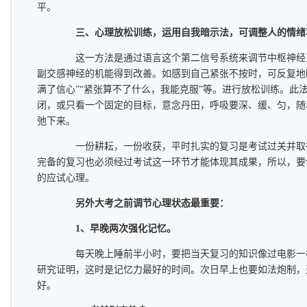
平。
三、心理放松训练，运用自我暗示法，可调整人的情绪
这一方法是通过语言这个第二信号系统来调节中枢神经
副交感神经的机能得到改善。如感到自己紧张不按时，可反复地暗
满了信心”“紧张算不了什么，我能克服”等。进行放松训练。此
闭，或只看一个固定的目标，意念丹田，呼吸要深、缓、匀，随
弛下来。
一份耕耘，一份收获，平时扎实的复习是考试过关并取
完备的复习也必须经过考试这一环节才能体现其成果，所以，要
的应试心理。
另外大考之前调节心理状态最重要：
1、早晚两次强化记忆。
每天晚上睡前半小时，要把当天复习的知识像过电影一
研究证明，这时是记忆力最好的时间。次日早上也要如法炮制，
好。