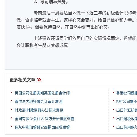
2、考前别忘热身。
考前最后一周要适当地做一下近三年的初级会计职称考
做，否则临考就会手生。这样心态会变好，给自己信心和力量。
度快1/4，但要保持自然，在自然中调节出好心态。
上述建议还请同学们依照自己的实际情况而定，希望能
会计职称考生朋友梦想成真！
更多相关文章
英国公司注册需知英国注册会计师
香港公司做
香港与内地签署会计审计准则
BVI公司需
财政部:财政监督办法征求意见
出口外汇核
全国有多少会计人 官方开始摸底调查
出口退税政
信永中和加盟普安西提国际所联盟
出口信用保