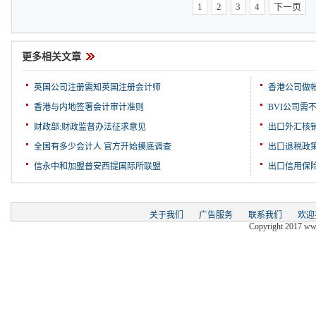
1
2
3
4
下一页
更多相关文章
英国公司注册需知英国注册会计师
香港公司做
香港与内地签署会计审计准则
BVI公司需
财政部:财政监督办法征求意见
出口外汇核
全国有多少会计人 官方开始摸底调查
出口退税政
信永中和加盟普安西提国际所联盟
出口信用保
关于我们
广告服务
联系我们
欢迎
Copyright 2017 www