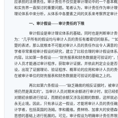
应承担的法律责任。审计责任不仅仅是审计理论中的一个基本概
和实务界一直探讨的重要问题。笔者认为，审计责任作为审计理
理论体系中来分析，从体系中各要素之间的关系来考察界定审计
一、审计假设——审计责任的下限
审计假设是审计理论体系的基础，同时也是判断审计责
为：“几乎所有的假设均与审计人员的责任有着密切的联系。”“
楚的表述，那么就根本不可能对审计人员的责任作出令人满意的
学者非常重视审计假设的研究，建立了比较合理的审计假设体系
内容。比如第一条假设——“财务报表和财务数据是可验证的”
计人员才能通过审计程序，获取审计证据，并依此判定企业是否
设，出现了证据理论、验证程序、概率论的应用和审计人员的责
在被审计单位的财务报表和财务数据是可验证的基础之上的。
再比如第六条假设——“缺乏确凿的相反证据时，被审计
将仍然是真实的”。当审计人员对期末余额进行审计时，就已经
对期初余额进行验证，而期初余额又涉及前期的数额，这样就必
永无止境。因此，只有承认这一假设，才能将审计人员的责任确
计学者，包括英国的汤姆。李和戴维。费林特、加拿大的安德森
思想的基础上进行拓展的。可见，审计假设为明确审计责任界限