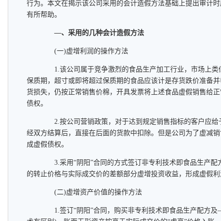
行为。本文在揭示该公司采用的会计造假方法基础上提出审计时
有所帮助。
—、采用的几种会计造假方法
(一)虚增利润的操作方法
1.该公司属于竞争激烈的食品生产加工行业，市场上类
保质期，超寸或即将超过保质期的食品应该计是存货跌价准备并
货损失，仍按正常销售价棉，开具发票将上述食品虚假销售给正
债权。
2.按公司营销政策，对于达到规定销售指标的客户应给予
经双方结算后，直接在后面的货款中扣除。但是公司为了虚减销
成虚假债权。
3.采用“阴阳”合同的方式签订非专利技术即食品生产配方
的转止价格与实际成交价的差额部分虚增投资收益，形成虚假利
(二)虚增资产价值的操作方法
1.签订“阴阳”合同，购买非专利技术即食品生产配方及