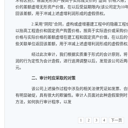
术有区别)，账面无形资产按高于实际成交价的“虚高”价格入账，
价的差额虚增无形资产价值，在以后受益期限内(该公司定为10
回该差额，用于冲减上述虚增利润形成的虚假债权。
2.采用“阴阳”合同，虚构或虚增墓建工程中的隐蔽工程
以抬高工程造价和固定资产购置价格，按高于实际造价或采购价的
价格与实际价格的差额虚增在建工程和固定资产价值，在以后的
些关联单位返回该差额，用于冲减上述虚增利润形成的虚假债权
经过此次审计，我们根据实质重于形式的会计原则，将
润的行为定性为会计造假，进行追溯调整以后，发现该公司近两
元。
二、审计时应采取的对策
该公司上述操作过程中涉及的相关法律凭证如发票、合
有明显破绽，具有很大的欺骗性。审计人员面对此种造假案例时
方法，如何执行审计程序，以发
1
2
3
4
下一页