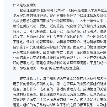
什么是权变理论
权变理论是20 世纪60年代末70年代初在经验主义学派基础
步发展起来的管理理论。是西方组织管理学中以具体情况及具体
的应变思想为基础而形成的一种管理理论。进入七十年代以来，
理论在美国兴起，受到广泛的重视。权变理论的兴起有其深刻的
背景，七十年代的美国，社会不安，经济动荡，政治骚动，达到
的程度，石油危机对西方社会产生了深远的影响，企业所处的环
不确定。但以往的管理理论，如科学管理理论、行为科学理论等
要侧重于研究加强企业内部组织的管理，而且以往的管理理论大
在追求普遍适用的、最合理的模式与原则，而这些管理理论在解
业面临瞬息万变的外部环境时又显得无能为力。正是在这种情况
好的行事方式，而是必须随机制宜地处理管理问题，于是形成一
论，即权变理论，“权变”的意思就是权宜应变。
权变理论认为，每个组织的内在要素和外在环境条件都各不
用于任何情景的原则和方法，即：在管理实践中要根据组织所处
应变，没有什么一成不变的、普适的管理方法。成功管理的关键
有效的应变策略。权变理论以系统观点为理论依据，从系统观点
着管理理论向实用主义方向发展前进了一步。该学派是从系统观
是通过组织的各子系统内部和各子系统之间的相互联系，以及组