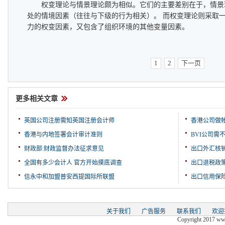
权变理论与情景理论颇为相似。它们的主要差别在于，情景理
处的情境因素（往往与下级的行为相关）。 而权变理论则采取
力的权变因素，又包含了组织环境的其他变量因素。
1
2
下一页
更多相关文章
英国公司注册需知英国注册会计师
香港公司做
香港与内地签署会计审计准则
BVI公司需
财政部:财政监督办法征求意见
出口外汇核
全国有多少会计人 官方开始摸底调查
出口退税政
信永中和加盟普安西提国际所联盟
出口信用保
关于我们
广告服务
联系我们
欢迎
Copyright 2017 www