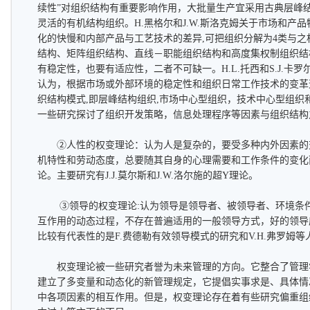
续性”对组织结构有重要影响作用，大批量生产宜采用古典层峰
灵活的有机结构组织。H.黑格尔和J.W.斯洛克姆关于市场和产
化的快慢和内部产品与工艺技术的差异,可把组织分解为4类与
结构、矩阵组织结构、直线－职能组织结构和高度集权制组织结
有稳定性，也要有适应性，二者不可缺一。H.L.托西和S.J.卡
认为，根据市场或外部环境的稳定性和组织日常工作技术的变革
织结构模式,即层峰结构组织,市场中心型组织，技术中心型组织
一些研究探讨了组织开发策略，信息处理程序等因素与组织结构
②人性的权变理论：认为人是复杂的，要受多种内外因素的
机特性和劳动态度，总要随其自身的心理需要和工作条件的变化
论。主要研究有J.J.莫尔斯和J.W.洛尔施的超Y理论。
③领导的权变理论:认为领导是领导者、被领导者、环境条件
互作用的动态过程，不存在普遍适用的一般领导方式，好的领导
比较有代表性的是F.费德勒有效领导模式的研究和V.H.弗罗姆
权变理论被一些研究者誉为未来管理的方向。它整合了管理
建立了多变量和动态化的新管理规定，它提倡实事求是、具体情
中各项因素的相互作用。但是，权变理论存在着有些研究偏重组