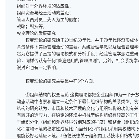
组织对于外界环境的适应性；
组织资源与经营活动的差距；
管理人员对员工先入为主的假想；
战略；科技等。
权变理论的发展研究
权变理论的研究始于20世纪60年代，并于70年代逐渐形成
背景条件下实际管理活动的需要。系统管理学派以及经验管理学
念为它提供了直接的理论模式和分析手段；经验管理学派注重研
验，同样否认有任何“普遍通用的管理准则”。另外，社会系统
说对它也有一定影响。
权变理论的研究主要集中在3个方面：
①组织结构的权变理论:这类理论都把企业组织作为一个开放
动态活动中考察和建立一定条件下最佳组织结构的关系类型。例
结构的研究认为，市场和技术环境的变化与组织结构的功能有关
有较好的适应力，在稳定的环境中机械型结构组织有较高的工作效率。
于组织分化（组织和外界环境分别对应的程度）和整合（组织的
化程度和环境的稳定性成反比;而当分化少的组织采用集权结构,
般能较好地适应环境。J.伍德沃德关于组织内工艺技术和结构的