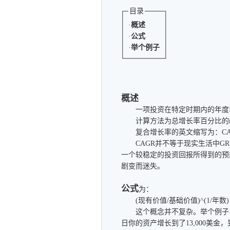
目录
·
概述
·
公式
·
举个例子
概述
一项投资在特定时期内的年度
计算方法为总增长率百分比的n
复合增长率的英文缩写为：CAGR（Comp
CAGR并不等于现实生活中GR（G
一个较稳定的投资回报所得到的预
剧变而迷失。
公式
为：
(现有价值/基础价值)^(1/年数) -
这个概念并不复杂。举个例子，你在2
日你的资产增长到了13,000美金，到了