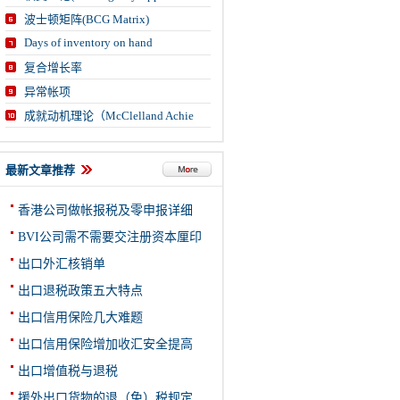
波士顿矩阵(BCG Matrix)
Days of inventory on hand
复合增长率
异常帐项
成就动机理论（McClelland Achie
最新文章推荐
香港公司做帐报税及零申报详细
BVI公司需不需要交注册资本厘印
出口外汇核销单
出口退税政策五大特点
出口信用保险几大难题
出口信用保险增加收汇安全提高
出口增值税与退税
援外出口货物的退（免）税规定