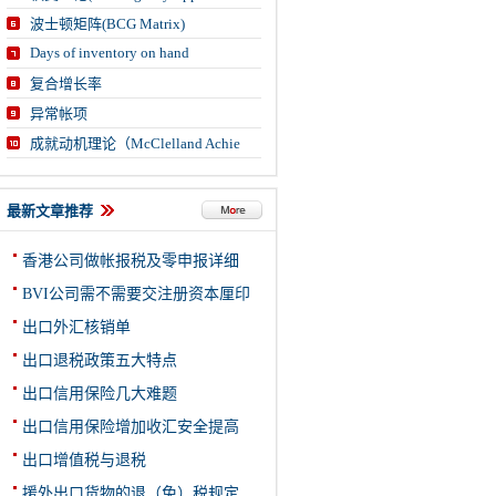
波士顿矩阵(BCG Matrix)
Days of inventory on hand
复合增长率
异常帐项
成就动机理论（McClelland Achie
最新文章推荐
香港公司做帐报税及零申报详细
BVI公司需不需要交注册资本厘印
出口外汇核销单
出口退税政策五大特点
出口信用保险几大难题
出口信用保险增加收汇安全提高
出口增值税与退税
援外出口货物的退（免）税规定