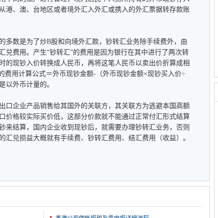
从港、澳、台地区或者境外汇入外汇或携入的外汇票据转存款账
的多数是为了炒B股和向境外汇款，钞转汇业务除手续费外，由
汇兑费用。产生“钞转汇”的费用是因为银行在其中进行了两次转
时的现钞入价转换成人民币，再将这笔人民币以卖出价折算成相
的费用计算公式＝外币现钞金额-（外币现钞金额×现钞买入价÷
是以外币计量的。
出口企业产品销售给其国外的关联方，其关联方为逃避本国高额
口价格较实际买价低，这部分价款就不能通过正常付汇形式结算
钞来结算，国内企业收到现钞后，就需要办理钞转汇业务，否则
的汇兑损益大概就有手续费、钞转汇费用、结汇费用（收益）。