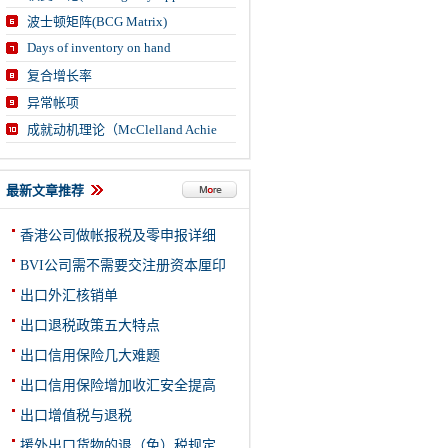
波士顿矩阵(BCG Matrix)
Days of inventory on hand
复合增长率
异常帐项
成就动机理论（McClelland Achie
最新文章推荐
香港公司做帐报税及零申报详细
BVI公司需不需要交注册资本厘印
出口外汇核销单
出口退税政策五大特点
出口信用保险几大难题
出口信用保险增加收汇安全提高
出口增值税与退税
援外出口货物的退（免）税规定