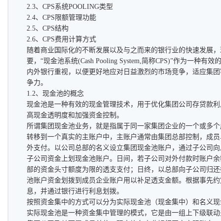
2.3、CPS系统POOLING类型
2.4、CPS限额管理功能
2.5、CPS结构
2.6、CPS费用计算方式
随着商业国际化的不断发展以及与之而来的银行业的快速发展，
要，“现金池系统(Cash Pooling System,简称CPS)”作
内外银行重视，以便更好地应对日益激烈的市场竞争，适应集团
争力。
1.2、现金池的概念
现金池是一种有效的现金管理技术，用于优化集团公司存贷款利
高现金透明度和加强资金控制。
所谓集团现金池业务，就是指属于同一家集团企业的一个或多个
转移到一个真实的主账户中，主账户通常由集团总部控制，成员
外支付。以公司总部的名义设立集团现金池账户，通过子公司向
子公司资金上划现金池账户。日间，若子公司对外付款时账户余
部的资金头寸额度为限的透支支付；日终，以总部向子公司归还
池账户资金划拨到成员企业账户用以补足透支金额。根据事先约
息，并通过银行进行利息划拨。
按照资金集中的方式可以分为实际现金池（现金集中）和名义现
实际现金池是一种资金集中管理的模式，它是由一组上下级联动