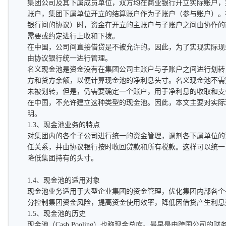
集团公司及其下属成员单位，双方均在商业银行开立实际账户，
账户，集团下属单位开立的结算账户作为子账户（参与账户）。
银行间的协议）时，资金在开立的主账户与子账户之间由协作的
需要或约定进行上收和下拨。
在中国，公司间直接借贷是不被允许的。因此，为了实现实际现
由协议银行统一进行管理。
名义现金池是资金没有在集团公司主账户与子账户之间进行划转
方和贷方余额，以便计算现金池的净利息头寸。名义现金池不需
未被划转，但是，仍需要确定一个账户，用于净利息的收取和支
在中国，不允许建立这种类型的现金池。因此，本文主要对实际
明。
1.3、现金池业务的特点
对集团内的各个子公司进行统一的资金管理，调剂各下属单位的
任关系，并由协议银行按时收回贷款和所有税款。这样可以统一
降低集团持有的头寸。
1.4、现金池的适用对象
现金池业务适用于大型企业集团的资金管理，优化集团内部各个
分控制集团资金风险，提高资金使用效率，降低因借贷产生利息
1.5、现金池的历史
现金池（Cash Pooling）也称现金总库。最早是由跨国公司