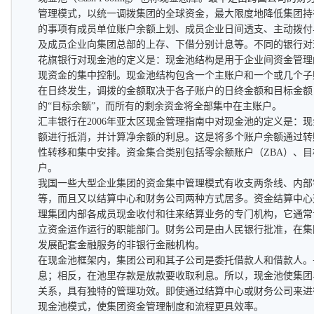
管理模式，以统一调拨集团的全球资金，最大限度地降低集团持
的事项有成员单位账户余额上划、成员企业日间透支、主动拨付
及成员企业向集团总部的上存、下借分别计息等。不同的银行对
花旗银行对现金池的定义是：现金池结构是用于企业间资金管理
现资金的集中控制。现金池结构包含一个主账户和一个或几个子
在日终发生，调拨的金额取决于各子账户的日终金额和目标金额
的“目标余额”，而所有的剩余资金将全部集中在主账户。
汇丰银行在2006年亚太区现金管理指南中对现金池的定义是：
额进行抵消，并计算净余额的利息。这是将多个账户余额通过转
性转移和集中安排。资金集合类别包括零余额账户（ZBA）、目
户。
我国一些大型企业集团的资金集中管理模式有收支两条线、内部
等，而且又以结算中心和财务公司两种方式居多。资金结算中心
理集团内部各成员现金收付和往来结算业务的专门机构，它通常
立资金运作运行的职能部门。财务公司是由人民银行批准，在集
发展配套金融服务的非银行金融机构。
在现金池框架内，集团公司和其子公司是委托借款人和借款人。
息；相反，在池里存款是放款要收取利息。所以，现金池使集团
关系，具有独特的管理功效。即使通过结算中心或财务公司来进
现金池模式，使集团资金管理制度和流程更具效率。