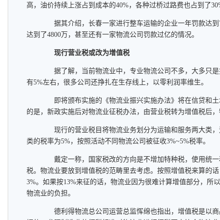
高，油价持续上涨占到成本的40%，各种过桥过路费也占到了3
据其介绍，长春一家进行整车运输的企业一年罚款达到76
达到了4800万，甚至还有一家物流公司罚款过亿的情况。
现行营业税或改为增值税
据了解，当前物流业中，专业物流公司不多，大多只是
有5%左右，很多公司还挣扎在生存线上，以零利润率维生。
即将颁布实施的《物流业振兴实施办法》将在信贷和土
的是，新政实施后对物流业征税办法，由营业税转为增值税后，
现行的营业税目将物流业务划分为运输和服务两大类，运
类的税率为5%，按照活动不同物流公司被征收3%~5%税率。
戴定一称，国家税改的方向是不增加特种税，使用统一
税。物流业要放到增值税的范畴里去考虑。按照增值税来算的话，
3%。如果按13%来征的话，物流业因为很难计算增值部分，所
物流业的负担。
德利得物流总公司运营总监恽绵也指出，增值税是以商