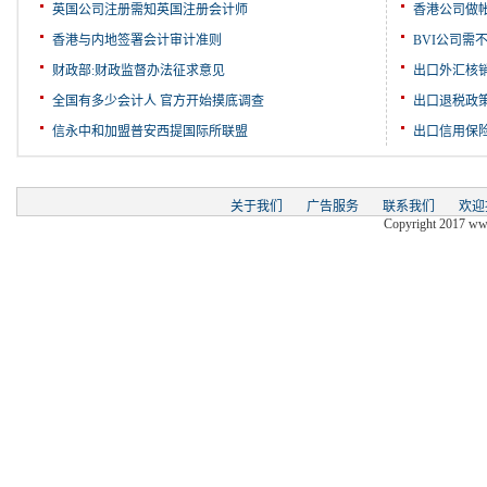
英国公司注册需知英国注册会计师
香港公司做
香港与内地签署会计审计准则
BVI公司需
财政部:财政监督办法征求意见
出口外汇核
全国有多少会计人 官方开始摸底调查
出口退税政
信永中和加盟普安西提国际所联盟
出口信用保
关于我们
广告服务
联系我们
欢迎
Copyright 2017 www