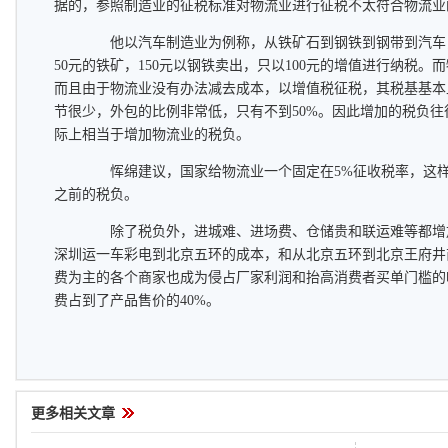
据的，参照制造业的征税标准对物流业进行征税不太符合物流业
他以汽车制造业为例称，从铁矿石到钢铁到钢带到汽车
50元的铁矿，150元以钢铁卖出，只以100元的增值进行纳税
而且由于物流业没有办法减去成本，以增值税征税，其税基基本
节很少，外包的比例非常低，只有不到50%。因此增加的税负
际上相当于增加物流业的税负。
恽绵建议，国家给物流业一个固定在5%征收税率，这样
之前的税负。
除了税负外，进城难、进场费、仓储贵和联运难等都增
深圳运一车彩电到北京五环的成本，和从北京五环到北京王府井
费为主的各个商家也成为侵占厂家利润和抬高消费者买单门槛的
费占到了产品售价的40%。
更多相关文章