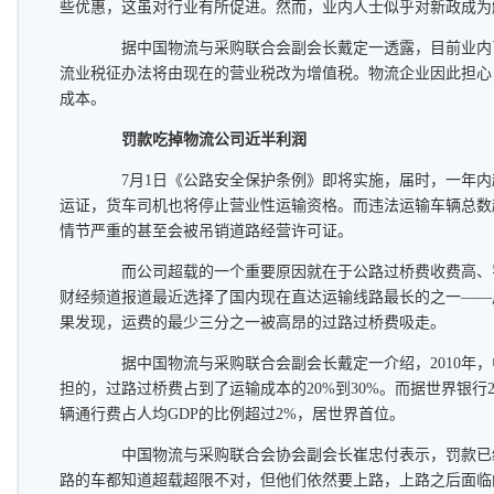
些优惠，这虽对行业有所促进。然而，业内人士似乎对新政成为
据中国物流与采购联合会副会长戴定一透露，目前业内
流业税征办法将由现在的营业税改为增值税。物流企业因此担心
成本。
罚款吃掉物流公司近半利润
7月1日《公路安全保护条例》即将实施，届时，一年内
运证，货车司机也将停止营业性运输资格。而违法运输车辆总数
情节严重的甚至会被吊销道路经营许可证。
而公司超载的一个重要原因就在于公路过桥费收费高、
财经频道报道最近选择了国内现在直达运输线路最长的之一——
果发现，运费的最少三分之一被高昂的过路过桥费吸走。
据中国物流与采购联合会副会长戴定一介绍，2010年，
担的，过路过桥费占到了运输成本的20%到30%。而据世界银行2
辆通行费占人均GDP的比例超过2%，居世界首位。
中国物流与采购联合会协会副会长崔忠付表示，罚款已
路的车都知道超载超限不对，但他们依然要上路，上路之后面临