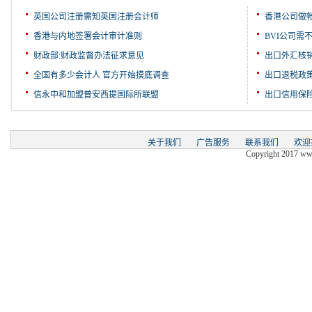
英国公司注册需知英国注册会计师
香港公司做
香港与内地签署会计审计准则
BVI公司需
财政部:财政监督办法征求意见
出口外汇核
全国有多少会计人 官方开始摸底调查
出口退税政
信永中和加盟普安西提国际所联盟
出口信用保
关于我们
广告服务
联系我们
欢迎
Copyright 2017 www