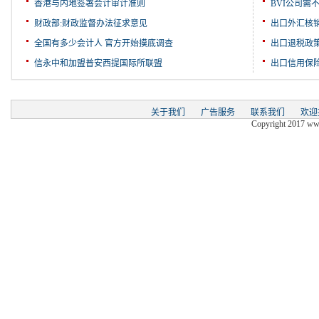
香港与内地签署会计审计准则
BVI公司需
财政部:财政监督办法征求意见
出口外汇核
全国有多少会计人 官方开始摸底调查
出口退税政
信永中和加盟普安西提国际所联盟
出口信用保
关于我们
广告服务
联系我们
欢迎
Copyright 2017 www