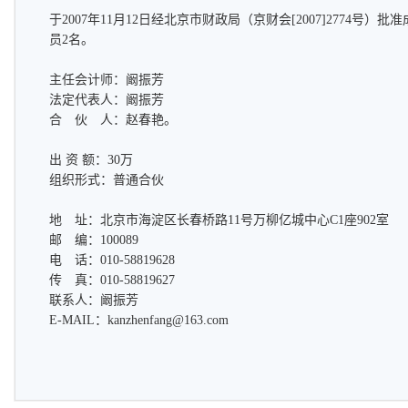
于2007年11月12日经北京市财政局（京财会[2007]2774号
员2名。
主任会计师：阚振芳
法定代表人：阚振芳
合 伙 人：赵春艳。
出 资 额：30万
组织形式：普通合伙
地 址：北京市海淀区长春桥路11号万柳亿城中心C1座902室
邮 编：100089
电 话：010-58819628
传 真：010-58819627
联系人：阚振芳
E-MAIL：
kanzhenfang@163.com