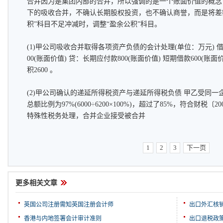
合并因为是集团内部的合并，所以强调的是一个账面价值的概念
下的吸收合并，不确认长期股权投资，也不确认商誉，而是将差额
积”科目不足冲减时，调整“盈余公积”科目。
(1)甲公司吸收合并取得各项资产负债的会计处理(单位：万元) 借：
00(账面价值) 贷：长期应付款800(账面价值) 短期借款600(账面价
积2600 。
(2)甲公司确认的递延所得税资产与递延所得税负债 甲乙受同
总额比例为9​​7%(6000÷6200×100%)，超过了85%，符合财税
特殊性税务处理，合并企业接受被合并
1
2
3
下一页
更多相关文章
英国公司注册需知英国注册会计师
出口外汇核
香港与内地签署会计审计准则
出口退税政