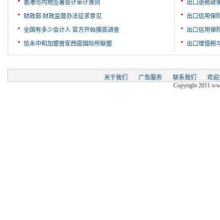
香港与内地签署会计审计准则
出口退税政
财政部:财政监督办法征求意见
出口信用保
全国有多少会计人 官方开始摸底调查
出口信用保
信永中和加盟普安西提国际所联盟
出口增值税
关于我们
广告服务
联系我们
欢迎
Copyright 2011 www