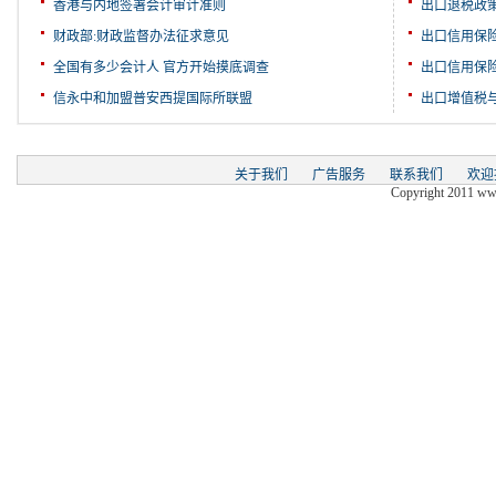
香港与内地签署会计审计准则
出口退税政
财政部:财政监督办法征求意见
出口信用保
全国有多少会计人 官方开始摸底调查
出口信用保
信永中和加盟普安西提国际所联盟
出口增值税
关于我们
广告服务
联系我们
欢迎
Copyright 2011 www