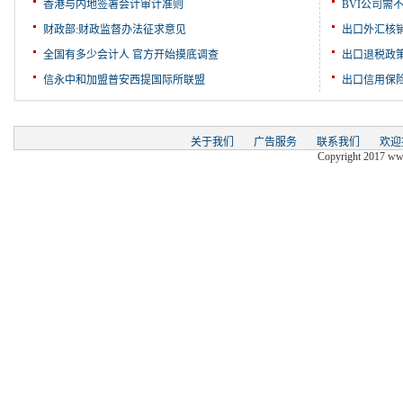
香港与内地签署会计审计准则
BVI公司需
财政部:财政监督办法征求意见
出口外汇核
全国有多少会计人 官方开始摸底调查
出口退税政
信永中和加盟普安西提国际所联盟
出口信用保
关于我们
广告服务
联系我们
欢迎
Copyright 2017 www