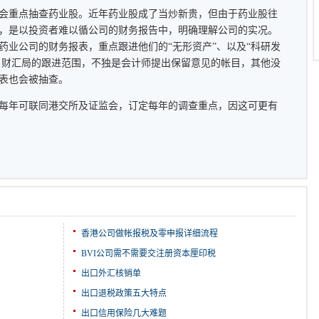
重点抽查药业股。近年药业股成了当炒新贵，但由于药业股往
，是以投资者难以循公司的财务报告中，明确理解公司的实况。
药业公司的财务报表，重点跟进他们的“无形资产”、以及“科研发
法。财汇局的跟进范围，不独是会计师提出保留意见的帐目，其他没
表也会被抽查。
年可联同港交所及证监会，订定每年的调查重点，因这可更有
香港公司做帐报税及零申报详细流程
BVI公司需不需要交注册资本厘印税
出口外汇核销单
出口退税政策五大特点
出口信用保险几大难题