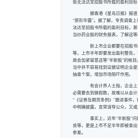
些无法达至招股书所载的盈利目标
据香港《星岛日报》报道，
“原形毕露”。据了解，专责调查
法达至招股书所载的盈利目标，甚
当炒药业股的财务报表，了解这等
新上市企业都要在招股书内
等，上市半年即要发出盈利警告，
故会加紧留意这等“半新股”的帐
当中并不容易找到证据证明企业是
抽查个案，增加市场阻吓作用。
有会计界人士指，企业上市
必需要去到做假数，故难以从会计
“《证券及期货条例》”跟进事件
中明确披露，变常误导公众，又或
事实上，近年“半新股”问
良等，更是上市不足半年即被查出
参差。