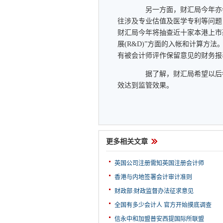
另一方面，财汇局今年亦会
往涉及专业估值及医学专利等问题
财汇局今年将抽查近十家本港上市
展(R&D)”方面的入帐和计算方
有被会计师评作保留意见的财务报
据了解，财汇局希望以后每
效达到监管效果。
更多相关文章
英国公司注册需知英国注册会计师
香港与内地签署会计审计准则
财政部:财政监督办法征求意见
全国有多少会计人 官方开始摸底调查
信永中和加盟普安西提国际所联盟