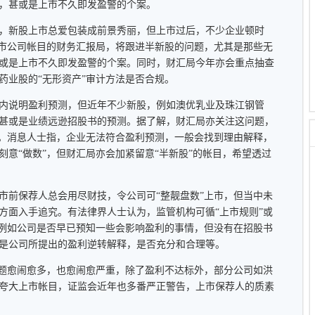
，甚或是上市不久即发盈警的个案。
新股上市总爱包装成前景秀丽，但上市过后，不少企业顿时
上市公司帐目的财务汇报局，将跟进半新股的问题，尤其是那些无
或是上市不久即发盈警的个案。同时，财汇局今年亦会重点抽查
药业股的“无形资产”审计方法是否合规。
说明盈利预测，但近年不少新股，例如澳优乳业及珠江钢管
甚或是业绩远逊招股书的预测。据了解，财汇局亦关注这问题，
目。消息人士指，企业无法符合盈利预测，一般会找到理由解释，
刻意“做数”，但财汇局亦会加紧留意“半新股”的帐目，希望透过
前保荐人总会用尽财技，令公司可“整靓盘数”上市，但当中未
方面入手追究。有法律界人士认为，监管机构可循“上市规则”或
，例如公司是否早已预知一些会影响盈利的事情，但没有在招股书
是公司所提出的盈利逆转解释，是否充分和合理等。
题愈闹愈多，也愈闹愈严重，除了盈利不达标外，部分公司如洪
夸大上市帐目，证监会近年也多番严正警告，上市保荐人的质素