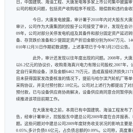
日，中国建筑、海油工程、大唐发电等多家上市公司集中披露审
公司的相关问题，包括资产收购程序不规范、赔偿款和违约金收
今日，大唐发电披露，审计署于2010年内对大股东大唐集
审计，公司作为大唐集团的控股子公司接受了审计，发现在会计
09年，公司对部分关停发电机组及其备件和部分固定资产延迟
备、存货跌价准备和少提固定资产折旧金额分别为8047万元、146
010年12月31日作期初数调整，上述事项已于今年3月23日公告。
此外，审计还发现以往年度出现的问题。2008年，大唐
以6.2亿元的协议价，收购青海真兴电力有限公司股权;2007年
定自行采购设备，涉及金额6462.79万元，造成直接经济损失217
目未获得国家发改委核准的情况下，提前与哈尔滨汽轮机厂等单
采购协议，并支付预付款2.18亿元。公司对上述行为都提出了
预付款，已与设备供应商协商解决，设备供应商同意合同暂停执
续推进该项目前期工作。
在大唐发电之前，本周已有中国建筑、海油工程发布了类
告，经审计署审计，控股股东中建总公司2009年度在合并报表
题。这些问题对中建总公司2009年度财务收支状况的影响主要是
0.05%;多计负债0.6亿元，占负债总额的0.09%。公司称，