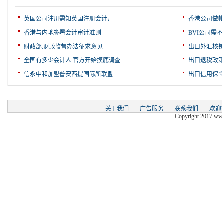
英国公司注册需知英国注册会计师
香港公司做
香港与内地签署会计审计准则
BVI公司需
财政部:财政监督办法征求意见
出口外汇核
全国有多少会计人 官方开始摸底调查
出口退税政
信永中和加盟普安西提国际所联盟
出口信用保
关于我们
广告服务
联系我们
欢迎
Copyright 2017 www