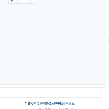
上一页
1
2
香港公司做帐报税及零申报详细流程