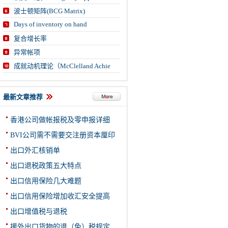
波士顿矩阵(BCG Matrix)
Days of inventory on hand
复合增长率
异常帐项
成就动机理论（McClelland Achie
最新文章推荐
香港公司做帐报税及零申报详细
BVI公司需不需要交注册资本厘印
出口外汇核销单
出口退税政策五大特点
出口信用保险几大难题
出口信用保险增加收汇安全提高
出口增值税与退税
援外出口货物的退（免）税规定