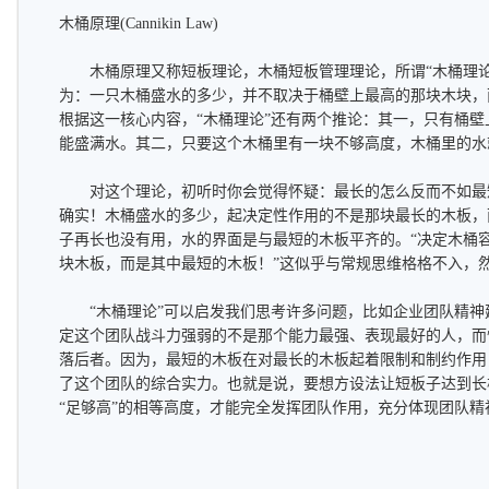
木桶原理(Cannikin Law)
木桶原理又称短板理论，木桶短板管理理论，所谓“木桶理论”
为：一只木桶盛水的多少，并不取决于桶壁上最高的那块木块，
根据这一核心内容，“木桶理论”还有两个推论：其一，只有桶
能盛满水。其二，只要这个木桶里有一块不够高度，木桶里的水
对这个理论，初听时你会觉得怀疑：最长的怎么反而不如最
确实！木桶盛水的多少，起决定性作用的不是那块最长的木板，
子再长也没有用，水的界面是与最短的木板平齐的。“决定木桶
块木板，而是其中最短的木板！”这似乎与常规思维格格不入，
“木桶理论”可以启发我们思考许多问题，比如企业团队精神
定这个团队战斗力强弱的不是那个能力最强、表现最好的人，而
落后者。因为，最短的木板在对最长的木板起着限制和制约作用
了这个团队的综合实力。也就是说，要想方设法让短板子达到长
“足够高”的相等高度，才能完全发挥团队作用，充分体现团队精