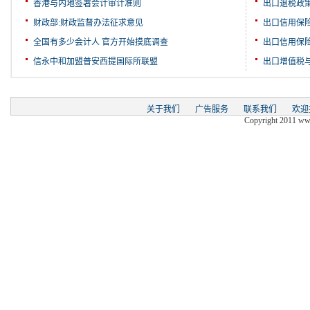
香港与内地签署会计审计准则
出口退税政
财政部:财政监督办法征求意见
出口信用保
全国有多少会计人 官方开始摸底调查
出口信用保
信永中和加盟普安西提国际所联盟
出口增值税
关于我们
广告服务
联系我们
欢迎
Copyright 2011 www