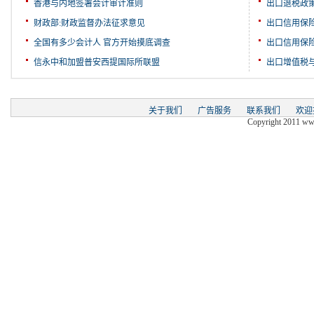
香港与内地签署会计审计准则
出口退税政
财政部:财政监督办法征求意见
出口信用保
全国有多少会计人 官方开始摸底调查
出口信用保
信永中和加盟普安西提国际所联盟
出口增值税
关于我们
广告服务
联系我们
欢迎
Copyright 2011 www