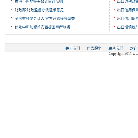
香港与内地签署会计审计准则
出口退税政
财政部:财政监督办法征求意见
出口信用保
全国有多少会计人 官方开始摸底调查
出口信用保
信永中和加盟普安西提国际所联盟
出口增值税
关于我们
广告服务
联系我们
欢迎
Copyright 2011 www