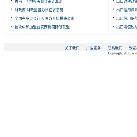
香港与内地签署会计审计准则
出口退税政
财政部:财政监督办法征求意见
出口信用保
全国有多少会计人 官方开始摸底调查
出口信用保
信永中和加盟普安西提国际所联盟
出口增值税
关于我们
广告服务
联系我们
欢迎
Copyright 2011 www