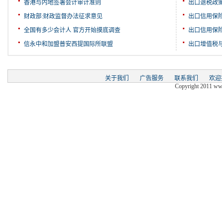
香港与内地签署会计审计准则
出口退税政
财政部:财政监督办法征求意见
出口信用保
全国有多少会计人 官方开始摸底调查
出口信用保
信永中和加盟普安西提国际所联盟
出口增值税
关于我们
广告服务
联系我们
欢迎
Copyright 2011 www