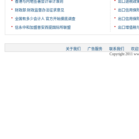
香港与内地签署会计审计准则
出口退税政
财政部:财政监督办法征求意见
出口信用保
全国有多少会计人 官方开始摸底调查
出口信用保
信永中和加盟普安西提国际所联盟
出口增值税
关于我们
广告服务
联系我们
欢迎
Copyright 2011 www