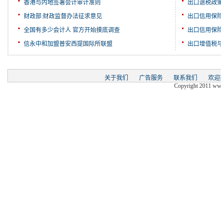
香港与内地签署会计审计准则
出口退税政
财政部:财政监督办法征求意见
出口信用保
全国有多少会计人 官方开始摸底调查
出口信用保
信永中和加盟普安西提国际所联盟
出口增值税
关于我们
广告服务
联系我们
欢迎
Copyright 2011 www