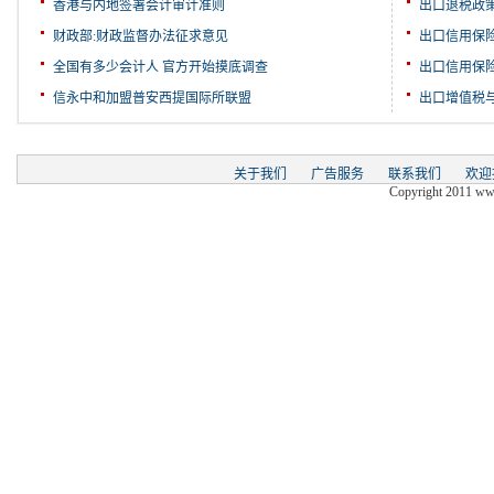
香港与内地签署会计审计准则
出口退税政
财政部:财政监督办法征求意见
出口信用保
全国有多少会计人 官方开始摸底调查
出口信用保
信永中和加盟普安西提国际所联盟
出口增值税
关于我们
广告服务
联系我们
欢迎
Copyright 2011 www