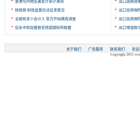
香港与内地签署会计审计准则
出口退税政
财政部:财政监督办法征求意见
出口信用保
全国有多少会计人 官方开始摸底调查
出口信用保
信永中和加盟普安西提国际所联盟
出口增值税
关于我们
广告服务
联系我们
欢迎
Copyright 2011 www