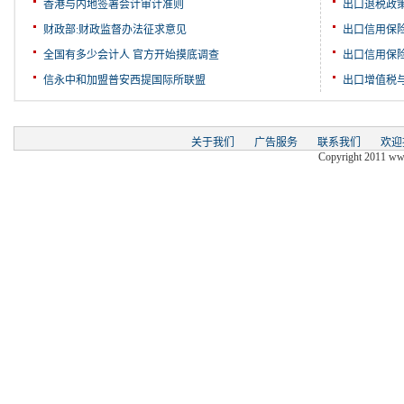
香港与内地签署会计审计准则
出口退税政
财政部:财政监督办法征求意见
出口信用保
全国有多少会计人 官方开始摸底调查
出口信用保
信永中和加盟普安西提国际所联盟
出口增值税
关于我们
广告服务
联系我们
欢迎
Copyright 2011 www