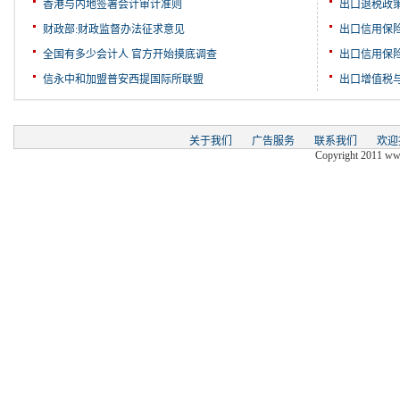
香港与内地签署会计审计准则
出口退税政
财政部:财政监督办法征求意见
出口信用保
全国有多少会计人 官方开始摸底调查
出口信用保
信永中和加盟普安西提国际所联盟
出口增值税
关于我们
广告服务
联系我们
欢迎
Copyright 2011 www