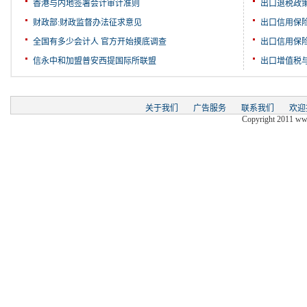
香港与内地签署会计审计准则
出口退税政
财政部:财政监督办法征求意见
出口信用保
全国有多少会计人 官方开始摸底调查
出口信用保
信永中和加盟普安西提国际所联盟
出口增值税
关于我们
广告服务
联系我们
欢迎
Copyright 2011 www