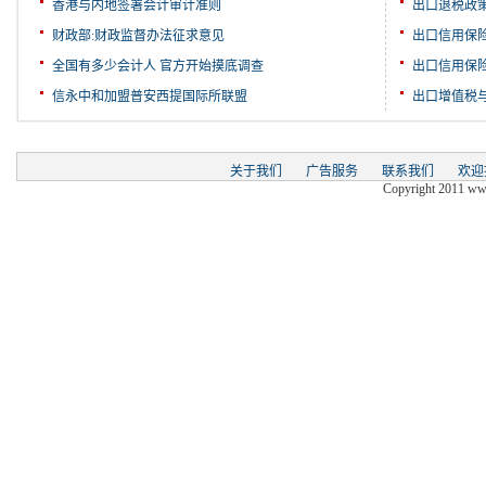
香港与内地签署会计审计准则
出口退税政
财政部:财政监督办法征求意见
出口信用保
全国有多少会计人 官方开始摸底调查
出口信用保
信永中和加盟普安西提国际所联盟
出口增值税
关于我们
广告服务
联系我们
欢迎
Copyright 2011 www